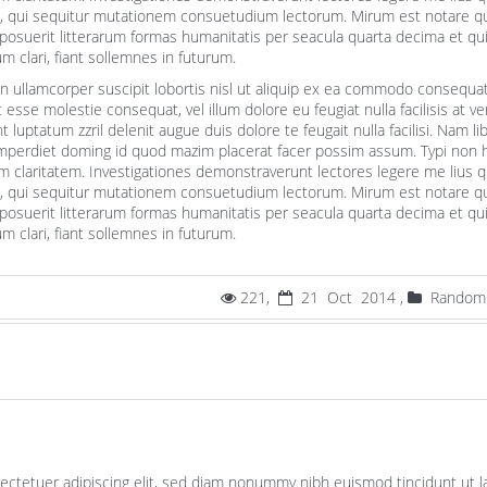
us, qui sequitur mutationem consuetudium lectorum. Mirum est notare 
posuerit litterarum formas humanitatis per seacula quarta decima et qu
 clari, fiant sollemnes in futurum.
on ullamcorper suscipit lobortis nisl ut aliquip ex ea commodo consequat
t esse molestie consequat, vel illum dolore eu feugiat nulla facilisis at v
luptatum zzril delenit augue duis dolore te feugait nulla facilisi. Nam li
imperdiet doming id quod mazim placerat facer possim assum. Typi non 
orum claritatem. Investigationes demonstraverunt lectores legere me lius q
us, qui sequitur mutationem consuetudium lectorum. Mirum est notare 
posuerit litterarum formas humanitatis per seacula quarta decima et qu
 clari, fiant sollemnes in futurum.
221,
21 Oct 2014 ,
Random
ectetuer adipiscing elit, sed diam nonummy nibh euismod tincidunt ut l