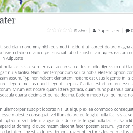
ater
Super User
(0 votes)
lit, sed diam nonummy nibh euismod tincidunt ut laoreet dolore magna 
ud exerci tation ullamcorper suscipit lobortis nisl ut aliquip ex ea comm
 in vulputate
t nulla facilisis at vero eros et accumsan et iusto odio dignissim qui blan
gait nulla facilisi. Nam liber tempor cum soluta nobis eleifend option c
im assum. Typi non habent claritatem insitam; est usus legentis in iis q
ores legere me lius quod ii legunt saepius. Claritas est etiam processus
torum. Mirum est notare quam littera gothica, quam nunc putamus par
r seacula quarta decima et quinta decima. Eodem modo typi, qui nunc no
on ullamcorper suscipit lobortis nisl ut aliquip ex ea commodo consequat
t esse molestie consequat, vel illum dolore eu feugiat nulla facilisis at v
luptatum zzril delenit augue duis dolore te feugait nulla facilisi. Nam li
imperdiet doming id quod mazim placerat facer possim assum. Typi non 
orum claritatem. Investigationes demonstraverunt lectores legere me lius q