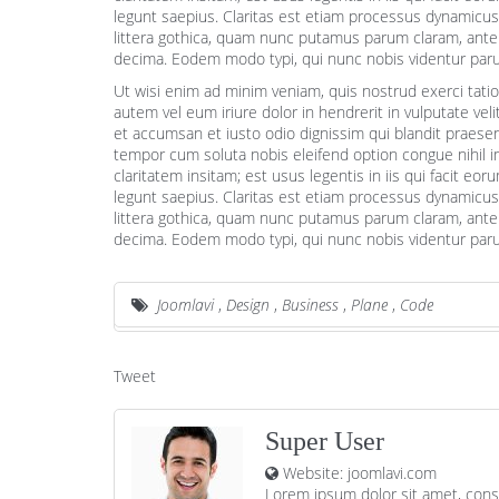
legunt saepius. Claritas est etiam processus dynamic
littera gothica, quam nunc putamus parum claram, ante
decima. Eodem modo typi, qui nunc nobis videntur parum
Ut wisi enim ad minim veniam, quis nostrud exerci tati
autem vel eum iriure dolor in hendrerit in vulputate veli
et accumsan et iusto odio dignissim qui blandit praesent 
tempor cum soluta nobis eleifend option congue nihil 
claritatem insitam; est usus legentis in iis qui facit e
legunt saepius. Claritas est etiam processus dynamic
littera gothica, quam nunc putamus parum claram, ante
decima. Eodem modo typi, qui nunc nobis videntur parum
Joomlavi
,
Design
,
Business
,
Plane
,
Code
Tweet
Super User
Website:
joomlavi.com
Lorem ipsum dolor sit amet, cons