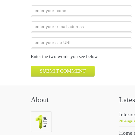
Enter the two words you see below
About
Lates
Interio
26 Augus
Home d