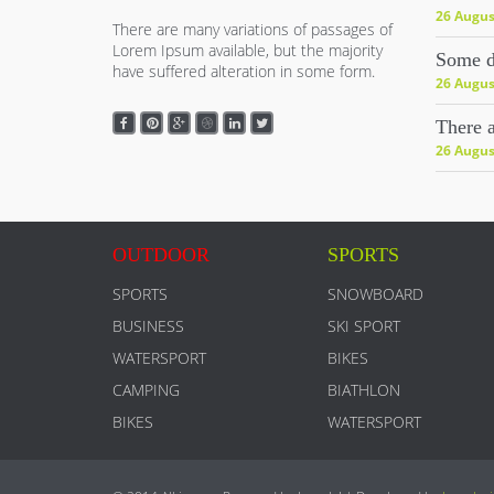
26 Augus
There are many variations of passages of
Lorem Ipsum available, but the majority
Some d
have suffered alteration in some form.
26 Augus
There a
26 Augus
OUTDOOR
SPORTS
SPORTS
SNOWBOARD
BUSINESS
SKI SPORT
WATERSPORT
BIKES
CAMPING
BIATHLON
BIKES
WATERSPORT