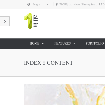
English
79098, London, Shekspie str. LTD
HOME
FEATURES
PORTFOLIO
INDEX 5 CONTENT