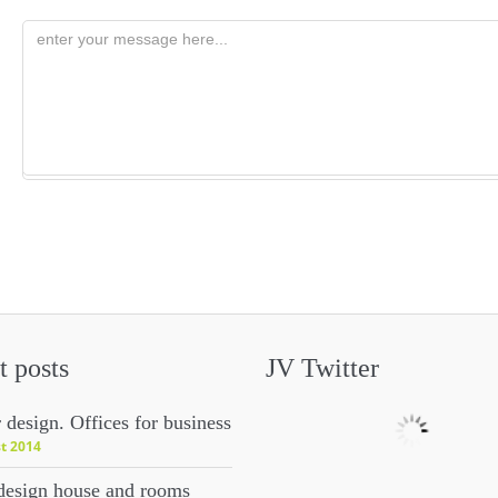
t posts
JV Twitter
r design. Offices for business
t 2014
esign house and rooms