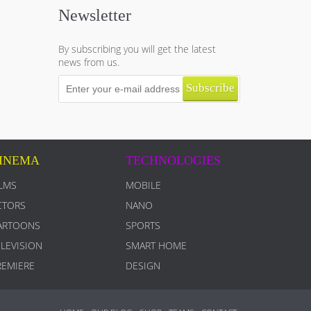
Newsletter
By subscribing you will get the latest
news from us.
Subscribe
INEMA
TECHNOLOGIES
ILMS
MOBILE
CTORS
NANO
ARTOONS
SPORTS
ELEVISION
SMART HOME
REMIERE
DESIGN