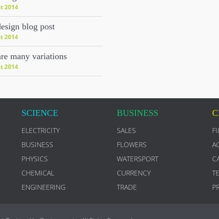
t 2014
esign blog post
t 2014
re many variations
t 2014
SCIENCE
BUSINESS
C
ELECTRICITY
SALES
F
BUSINESS
FLOWERS
A
PHYSICS
WATERSPORT
C
CHEMICAL
CURRENCY
T
ENGINEERING
TRADE
P