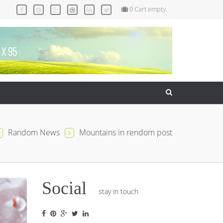
0
Cart empty.
Random News
Mountains in rendom post
Social
stay in touch