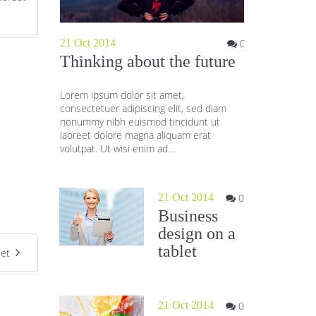
21 Oct 2014
0
21 Oct 2014
Thinking about the future
Wild bear 
face
Lorem ipsum dolor sit amet,
consectetuer adipiscing elit, sed diam
Lorem ipsum dol
nonummy nibh euismod tincidunt ut
consectetuer adi
laoreet dolore magna aliquam erat
nonummy nibh e
volutpat. Ut wisi enim ad…
laoreet dolore 
volutpat. Ut wis
21 Oct 2014
0
Business
design on a
tablet
let
21 Oct 2014
0