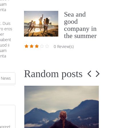
quam
inta
Sea and
good
. Duis
company in
ero eros
ber
the summer
habent
uod ii
0 Review(s)
quam
inta
Random posts
 News
aoreet