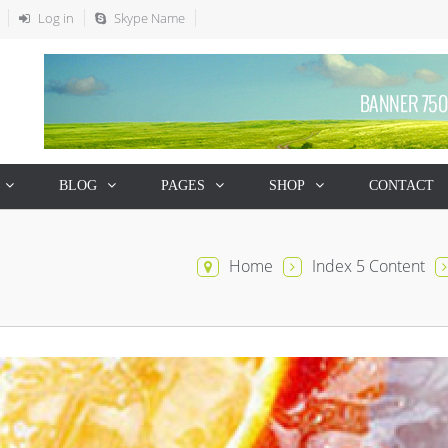
Log in
Skype Name
BLOG
PAGES
SHOP
CONTACT
Home
Index 5 Content