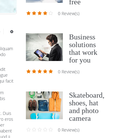
free
0 Review(s)
0
Business
solutions
aliquam
that work
odo
for you
dit
0 Review(s)
ongue
ui facit
um
Skateboard,
bis
shoes, hat
and photo
. Duis
camera
ero eros
ber
0 Review(s)
habent
uod ii