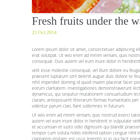
Fresh fruits under the w
21 Oct 2014
Lorem ipsum dolor sit amet, consectetuer adipiscing e
erat volutpat. Ut wisi enim ad minim veniam, quis nostr
consequat. Duis autem vel eum iriure dolor in hendrerit
velit esse molestie consequat, vel illum dolore eu feugia
praesent luptatum zzril delenit augue duis dolore te feu
nihil imperdiet doming id quod mazim placerat facer poss
eorum claritatem. Investigationes demonstraverunt lect
dynamicus, qui sequitur mutationem consuetudium lec
claram, anteposuerit litterarum formas humanitatis pe
videntur parum clari, fiant sollemnes in futurum.
Ut wisi enim ad minim veniam, quis nostrud exerci tati
autem vel eum iriure dolor in hendrerit in vulputate veli
et accumsan et iusto odio dignissim qui blandit praesent 
tempor cum soluta nobis eleifend option congue nihil 
claritatem insitam; est usus legentis in iis qui facit e